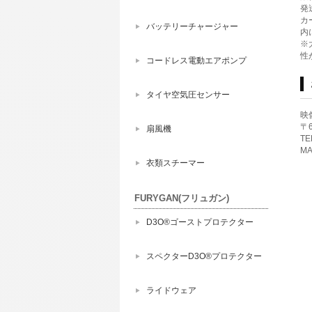
発
カ
バッテリーチャージャー
内
※
性
コードレス電動エアポンプ
タイヤ空気圧センサー
映
〒
扇風機
TE
MA
衣類スチーマー
FURYGAN(フリュガン)
D3O®ゴーストプロテクター
スペクターD3O®プロテクター
ライドウェア