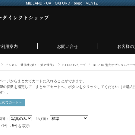
MIDLAND・UA・OXFORD・bogo・VENTZ
ご利用案内
お問い合せ
お客様の
インカム 通信機 (第１・第２世代）
BT PROシリーズ
BT PRO 別売オプションパー
ページからまとめてカートに入れることができます。
望の個数を指定して「まとめてカートへ」ボタンをクリックしてください（※購入
す）。
切替：
並び順：
中1件～5件を表示