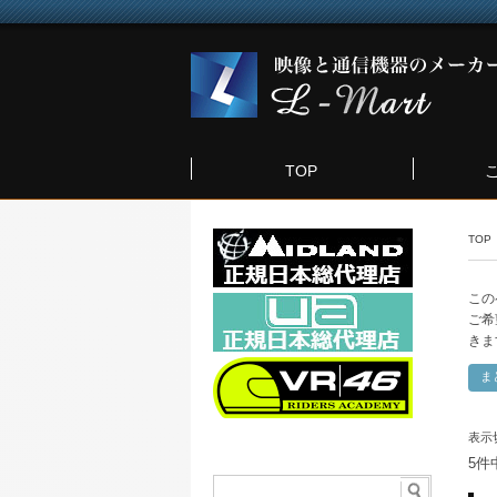
TOP
TOP
この
ご希
きま
表示
5件