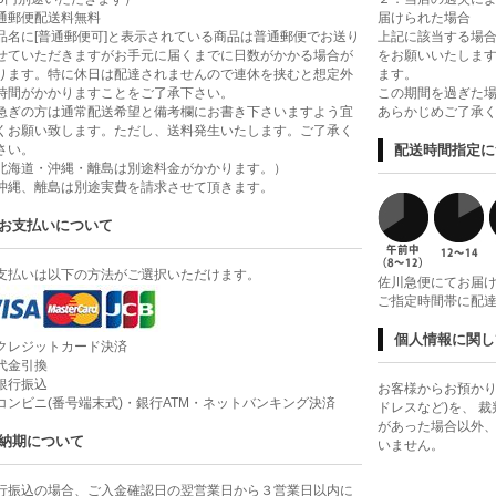
通郵便配送料無料
届けられた場合
品名に[普通郵便可]と表示されている商品は普通郵便でお送り
上記に該当する場合
せていただきますがお手元に届くまでに日数がかかる場合が
をお願いいたします
ります。特に休日は配達されませんので連休を挟むと想定外
ます。
時間がかかりますことをご了承下さい。
この期間を過ぎた
急ぎの方は通常配送希望と備考欄にお書き下さいますよう宜
あらかじめご了承
くお願い致します。ただし、送料発生いたします。ご了承く
さい。
配送時間指定に
北海道・沖縄・離島は別途料金がかかります。）
沖縄、離島は別途実費を請求させて頂きます。
お支払いについて
支払いは以下の方法がご選択いただけます。
佐川急便にてお届
ご指定時間帯に配
個人情報に関し
クレジットカード決済
代金引換
銀行振込
お客様からお預かり
コンビニ(番号端末式)・銀行ATM・ネットバンキング決済
ドレスなど)を、 
があった場合以外
納期について
いません。
行振込の場合、ご入金確認日の翌営業日から３営業日以内に