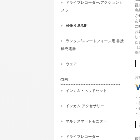
ドライブレコーダー/アクションカ
普
商
メラ
さ
あ
ENER JUMP
に
お
し
ランタン/スマートフォーン用 非接
だ
（
触充電器
※
ウェア
お
CIEL
インカム・ヘッドセット
・
・
インカム アクセサリー
・
・
マルチスマートモニター
ドライブレコーダー
銀