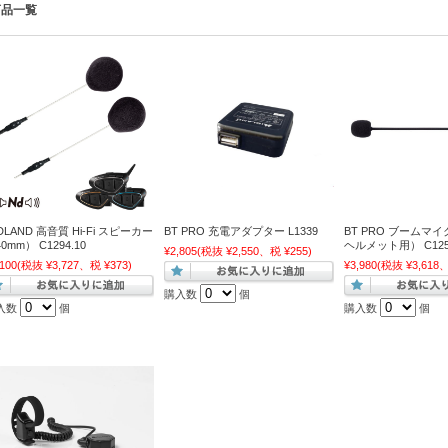
商品一覧
DLAND 高音質 Hi-Fi スピーカー
BT PRO 充電アダプター L1339
BT PRO ブームマ
0mm） C1294.10
ヘルメット用） C125
¥2,805
(税抜 ¥2,550、税 ¥255)
,100
(税抜 ¥3,727、税 ¥373)
¥3,980
(税抜 ¥3,618、
購入数
個
入数
個
購入数
個