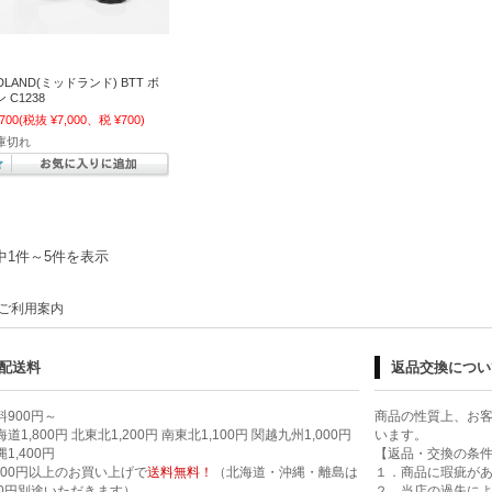
DLAND(ミッドランド) BTT ボ
 C1238
,700
(税抜 ¥7,000、税 ¥700)
庫切れ
中1件～5件を表示
ご利用案内
配送料
返品交換につい
料900円～
商品の性質上、お
道1,800円 北東北1,200円 南東北1,100円 関越九州1,000円
います。
1,400円
【返品・交換の条
,000円以上のお買い上げで
送料無料！
（北海道・沖縄・離島は
１．商品に瑕疵が
00円別途いただきます）
２．当店の過失に