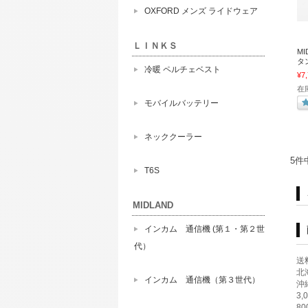
OXFORD メンズ ライドウェア
ＬＩＮＫＳ
MI
タン
冷暖 ペルチェベスト
¥7
在
モバイルバッテリー
ネッククーラー
5件
T6S
MIDLAND
インカム 通信機 (第１・第２世
代）
送
北海
インカム 通信機（第３世代）
沖縄
3
8