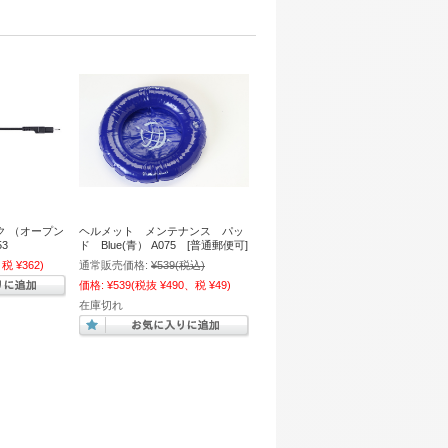
イク （オープン
ヘルメット メンテナンス パッ
3
ド Blue(青） A075 [普通郵便可]
税 ¥362)
通常販売価格:
¥539
(税込)
価格:
¥539
(税抜 ¥490、税 ¥49)
在庫切れ