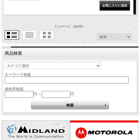
1 / 1ページ
（全4件）
商品検索
キーワード検索
価格帯検索
円 ～
円