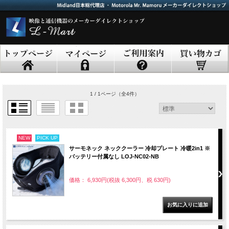
1 / 1ページ
（全4件）
NEW
PICK UP
サーモネック ネッククーラー 冷却プレート 冷暖2in1 ※
バッテリー付属なし LOJ-NC02-NB
価格： 6,930円(税抜 6,300円、税 630円)