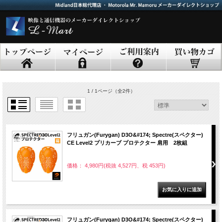
1 / 1ページ
（全2件）
フリュガン(Furygan) D3O&#174; Spectre(スペクター)
CE Level2 プリカーブ プロテクター 肩用 2枚組
価格： 4,980円(税抜 4,527円、税 453円)
フリュガン(Furygan) D3O&#174; Spectre(スペクター)