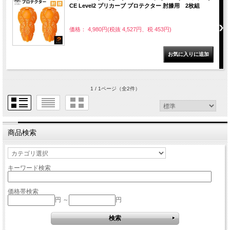
CE Level2 プリカーブ プロテクター 肘膝用 2枚組
価格： 4,980円(税抜 4,527円、税 453円)
1 / 1ページ
（全2件）
商品検索
キーワード検索
価格帯検索
円 ～
円