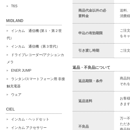
T6S
商品代金以外の必
送料、
要料金
消費税
MIDLAND
ご注
インカム 通信機 (第１・第２世
申込の有効期限
をキ
代）
インカム 通信機（第３世代）
引き渡し時期
ご注
ドライブレコーダー/アクションカ
メラ
返品・不良品について
ENER JUMP
商品
ランタン/スマートフォーン用 非接
返品期限・条件
それ
触充電器
ウェア
お客
返品送料
きま
CIEL
万一
インカム・ヘッドセット
ただ
不良品
インカム アクセサリー
商品