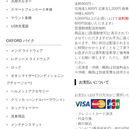
汎用ホルダー
送料900円～
北海道1,800円 北東北1,200円 南東
スマートフォンケース本体
沖縄1,400円
マウント各種
3,000円以上のお買い上げで
送料無
800円別途いただきます）
USB充電器
普通郵便配送料無料
商品名に[普通郵便可]と表示され
させていただきますがお手元に届
OXFORD バイク
あります。特に休日は配達されま
に時間がかかりますことをご了承
メンズ ライドウェア
お急ぎの方は通常配送希望と備考
しくお願い致します。ただし、送
レディース ライドウェア
ださい。
ロック
（北海道・沖縄・離島は別途料金
※沖縄、離島は別途実費を請求さ
オキシマイザー(コンディショニン
お支払いについて
グチャージャー)
ヘルメットアクセサリー
お支払いは以下の方法がご選択い
クリッカ（ハンドルバーマウント）
ネックウォーマー
・クレジットカード決済
洗車用品
・代金引換
・銀行振込
メンテナンスマット
・コンビニ(番号端末式)・銀行AT