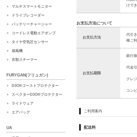
けで
マルチスマートモニター
ドライブレコーダー
お支払方法について
バッテリーチャージャー
コードレス電動エアポンプ
代引
お支払方法
種ご
タイヤ空気圧センサー
扇風機
銀行
衣類スチーマー
代金
お支払期限
FURYGAN(フリュガン)
クレ
D3O®ゴーストプロテクター
コン
スペクターD3O®プロテクター
ライドウェア
ご利用案内
エアバッグ
配送料
UA