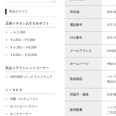
商品カテゴリ
所在地
604
店長イチオシおすすめギフト
電話番号
075-7
～￥２,000
FAX番号
075-7
￥2,001～￥5,000
￥５,001～￥8,000
メールアドレス
info@l
￥8,001～￥10,000
ホームページ
https:
訳ありアウトレットコーナー
バイ
OXFORD メンズ ライドウェア
取扱商品
商品
ＬＩＮＫＳ
許認可・資格
日本
冷暖 ペルチェベスト
モバイルバッテリー
シー
販売数量
ご注
ネッククーラー