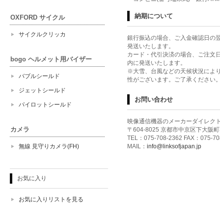
納期について
OXFORD サイクル
サイクルクリッカ
銀行振込の場合、ご入金確認日の
発送いたします。
カード・代引決済の場合、ご注文
bogo ヘルメット用バイザー
内に発送いたします。
※大雪、台風などの天候状況によ
バブルシールド
性がございます。ご了承ください
ジェットシールド
お問い合わせ
パイロットシールド
映像通信機器のメーカーダイレクトシ
カメラ
〒604-8025 京都市中京区下大阪町
TEL：075-708-2362 FAX：075-70
無線 見守りカメラ(FH)
MAIL：
info@linksofjapan.jp
お気に入り
お気に入りリストを見る