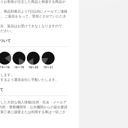
よりお客様が注文した商品と相違する商品が
、商品到着日より7日以内にメールでご連絡
。 ご返信をもって、受領とさせていただき
場合、返品はお受けできなくなりますので、
ください。
ついて
けします。
達するよう運送会社に手配いたします。
て
した大切な個人情報(住所・氏名・メールア
裁判所・警察機関等・公共機関からの提出要請
、第三者に譲渡または利用する事は一切ござ