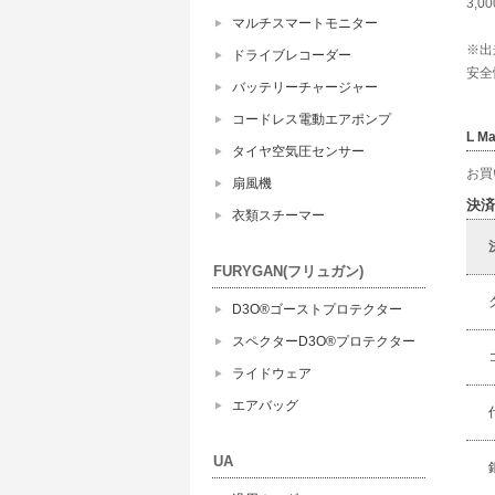
3,
マルチスマートモニター
※出
ドライブレコーダー
安全
バッテリーチャージャー
コードレス電動エアポンプ
L 
タイヤ空気圧センサー
お買
扇風機
決済
衣類スチーマー
FURYGAN(フリュガン)
D3O®ゴーストプロテクター
スペクターD3O®プロテクター
ライドウェア
エアバッグ
UA