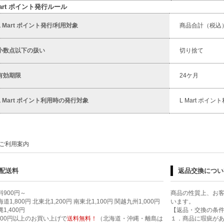
Mart ポイント発行ルール
L Mart ポイント発行/利用対象
商品合計（税込
小数点以下の扱い
切り捨て
有効期限
24ケ月
L Mart ポイント利用時の発行対象
L Mart ポ
ご利用案内
配送料
返品交換につい
料900円～
商品の性質上、お
道1,800円 北東北1,200円 南東北1,100円 関越九州1,000円
います。
1,400円
【返品・交換の条
,000円以上のお買い上げで
送料無料！
（北海道・沖縄・離島は
１．商品に瑕疵が