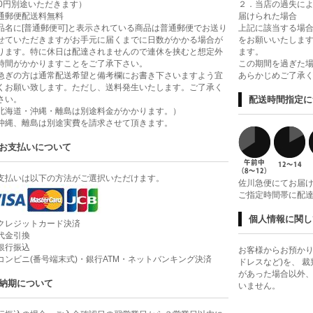
00円別途いただきます）
２．当店の過失に
通郵便配送料無料
届けられた場合
品名に[普通郵便可]と表示されている商品は普通郵便でお送り
上記に該当する場合
せていただきますがお手元に届くまでに日数がかかる場合が
をお願いいたします
ります。特に休日は配達されませんので連休を挟むと想定外
ます。
時間がかかりますことをご了承下さい。
この期間を過ぎた
急ぎの方は通常配送希望と備考欄にお書き下さいますよう宜
あらかじめご了承
くお願い致します。ただし、送料発生いたします。ご了承く
さい。
配送時間指定に
北海道・沖縄・離島は別途料金がかかります。）
沖縄、離島は別途実費を請求させて頂きます。
お支払いについて
支払いは以下の方法がご選択いただけます。
佐川急便にてお届
ご指定時間帯に配
個人情報に関し
クレジットカード決済
代金引換
銀行振込
お客様からお預かり
コンビニ(番号端末式)・銀行ATM・ネットバンキング決済
ドレスなど)を、 
があった場合以外
納期について
いません。