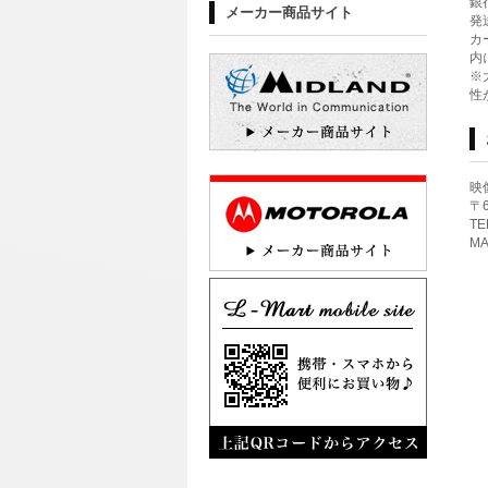
銀
メーカー商品サイト
発
カ
内
※
性
映
〒
TE
MA