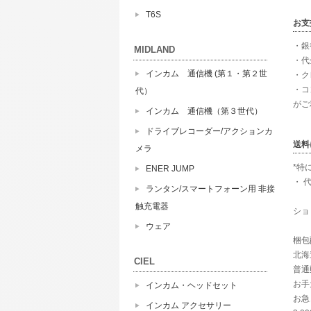
T6S
お支
・銀
MIDLAND
・代
インカム 通信機 (第１・第２世
・ク
・コ
代）
がご
インカム 通信機（第３世代）
ドライブレコーダー/アクションカ
送料
メラ
*特
ENER JUMP
・ 
ランタン/スマートフォーン用 非接
触充電器
ショ
ウェア
梱包
北海道
CIEL
普通
お手
インカム・ヘッドセット
お急
インカム アクセサリー