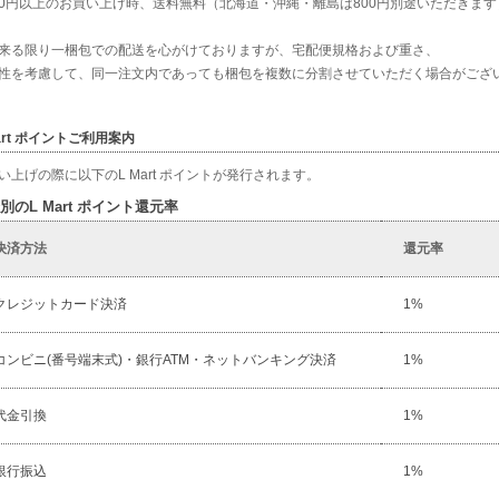
000円以上のお買い上げ時、送料無料（北海道・沖縄・離島は800円別途いただきます
来る限り一梱包での配送を心がけておりますが、宅配便規格および重さ、
性を考慮して、同一注文内であっても梱包を複数に分割させていただく場合がござ
Mart ポイントご利用案内
い上げの際に以下のL Mart ポイントが発行されます。
別のL Mart ポイント還元率
決済方法
還元率
クレジットカード決済
1%
コンビニ(番号端末式)・銀行ATM・ネットバンキング決済
1%
代金引換
1%
銀行振込
1%