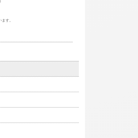
）
います。