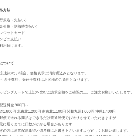
払方法
行振込（先払い）
金引換（到着時支払い）
レジットカード
ンビニ支払い
利用頂けます。
について
に記載のない場合、価格表示は消費税込みとなります。
代引き手数料、振込手数料はお客様のご負担となります。
ッピングカートで上記を含むご請求金額をご確認の上、ご注文お願いいたします。
配送料金 900円～
1,800円 北東北1,200円 南東北1,100円 関越九州1,000円 沖縄1,400円
郵便で送れる商品はできるだけ普通郵便でお送りさせていただきますが
元に届くまでに日数がかかる場合があります
ぎの方は通常配送希望と備考欄にお書き下さいますよう宜しくお願い致します。