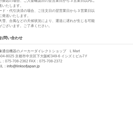
行振込の場合、ご入金確認日の翌営業日から３営業日以内に
送いたします。
ード・代引決済の場合、ご注文日の翌営業日から３営業日以
に発送いたします。
大雪、台風などの天候状況により、運送に遅れが生じる可能
がございます。ご了承ください。
お問い合わせ
像通信機器のメーカーダイレクトショップ L Mart
604-8025 京都市中京区下大阪町349-6 イシズミビル7Ｆ
L：075-708-2362 FAX：075-708-2372
IL：
info@linksofjapan.jp