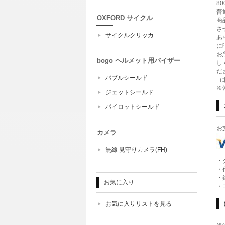
8
普
OXFORD サイクル
商
さ
サイクルクリッカ
あ
に
お
bogo ヘルメット用バイザー
し
だ
バブルシールド
（
※
ジェットシールド
パイロットシールド
お
カメラ
無線 見守りカメラ(FH)
・
・
・
お気に入り
・
お気に入りリストを見る