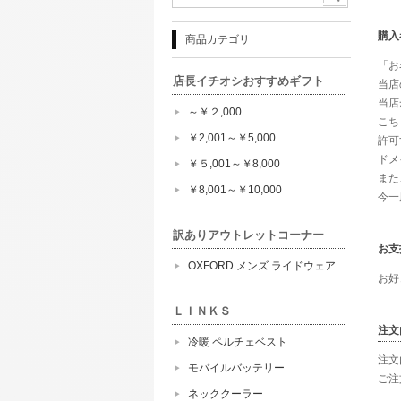
購入
商品カテゴリ
「お
店長イチオシおすすめギフト
当店
当店か
～￥２,000
こち
￥2,001～￥5,000
許可
ドメ
￥５,001～￥8,000
また
￥8,001～￥10,000
今一
訳ありアウトレットコーナー
お支
OXFORD メンズ ライドウェア
お好
ＬＩＮＫＳ
注文
冷暖 ペルチェベスト
注文
モバイルバッテリー
ご注
ネッククーラー