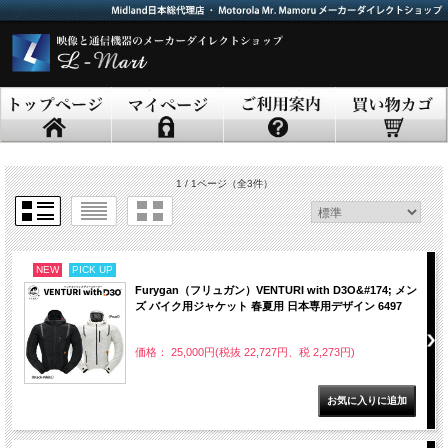
1 / 1ページ
（全3件）
NEW
PICK UP
Furygan（フリュガン）VENTURI with D3O&#174; メン
ズ バイク用ジャケット 春夏用 日本専用デザイン 6497
価格： 25,000円(税抜 22,727円、税 2,273円)