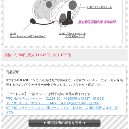
価格:12,150円(税抜 11,045円、税 1,105円)
商品説明
すでにMIDLANDインカムをお持ちのお客様で、2個目のヘルメットにインカムを装
着するためのアクセサリーが全て含まれる、お得なセット商品です。
【セット内容】 一括セットには以下5点の商品が含まれます。
PRO Nd Hi-Fi スピーカー C1294_10 \4,100(税抜 \3,727、税 \373)
BT PRO スライドマウント L1422 \4,200(税抜 \3,818、税 \382)
BT PRO ジェットヘルメット用ブームマイク L1344 \2,550(税抜 \2,318、税
\232)
BT PROブラケットマウント取付クランプ（クリップタイプ） L1420 \2,000(税
抜 \1,818、税 \182)
▼ 商品説明の続きを見る ▼
BT PRO 取付クランプ（粘着タイプ） L1371 \2,000(税抜 \1,818、税 \182)