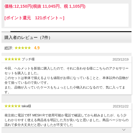
価格:
12,150円
(税抜 11,045円、税 1,105円)
【ジェットヘルメット装着用 アクセサリー5点セット】
各アクセサリーを個別購入するより5点セットで 8％ OFF！
[ポイント還元 121ポイント～]
一括セットには
ヘルメットへの取付マウントは2種類（粘着テープタイプ、クリップ挟み込みタイ
プ）同梱
購入者のレビュー（7件）
BT PRO シリーズのインカムをお持ちで
2個目のジェットヘルメットにインカムを装着するための
総評:
4.9
アクセサリーセットです。
ブッチ様
2023/12/19
今回、ヘルメットを新規に購入したので、それに合わせる様にこちらのアクセサリー
セットを購入しました。
このセットは単体で揃えるよりも値段がお得になっていることと、本体以外の品物が
全て揃っているので良いです。
また、品物が入っていたケースもちょっとした小物入れになるので、気に入ってま
す。
taka様
2023/11/22
発注前に電話でBT MESH Rで使用可能か電話で確認してから頼みましたが、もう少
しわかりやすく使える商品名を明記した方が良いなと思いました。商品ページからの
流れで多分大丈夫だと思いましたが不安でした