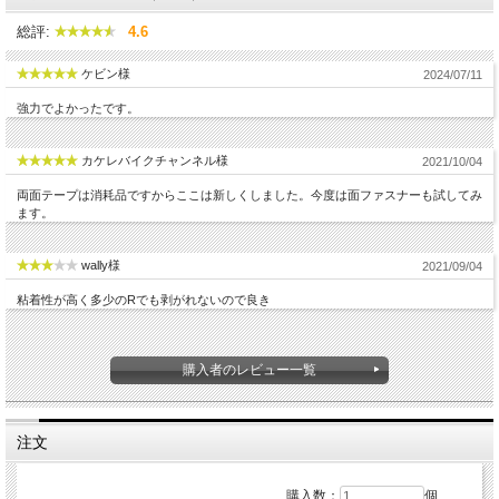
総評:
4.6
ケビン様
2024/07/11
強力でよかったです。
カケレバイクチャンネル様
2021/10/04
両面テープは消耗品ですからここは新しくしました。今度は面ファスナーも試してみ
ます。
wally様
2021/09/04
粘着性が高く多少のRでも剥がれないので良き
購入者のレビュー一覧
注文
購入数：
個