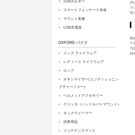
汎用ホルダー
内
※
スマートフォンケース本体
性
マウント各種
USB充電器
映
OXFORD バイク
〒
TE
メンズ ライドウェア
MA
レディース ライドウェア
ロック
オキシマイザー(コンディショニン
グチャージャー)
ヘルメットアクセサリー
クリッカ（ハンドルバーマウント）
ネックウォーマー
洗車用品
メンテナンスマット