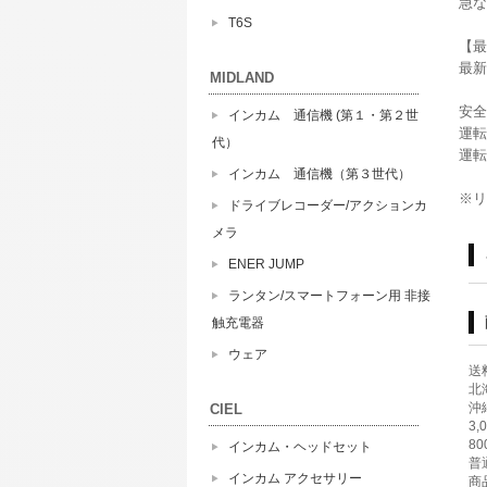
急な
T6S
【最
最新
MIDLAND
安全
インカム 通信機 (第１・第２世
運転
代）
運転
インカム 通信機（第３世代）
※リ
ドライブレコーダー/アクションカ
メラ
ENER JUMP
ランタン/スマートフォーン用 非接
触充電器
ウェア
送
北海
沖縄
CIEL
3
8
インカム・ヘッドセット
普
インカム アクセサリー
商