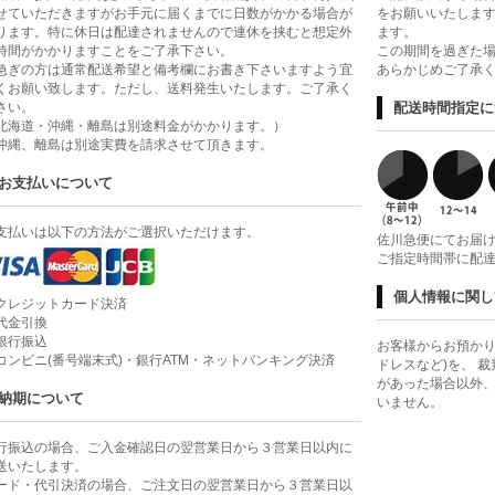
せていただきますがお手元に届くまでに日数がかかる場合が
をお願いいたします
ります。特に休日は配達されませんので連休を挟むと想定外
ます。
時間がかかりますことをご了承下さい。
この期間を過ぎた
急ぎの方は通常配送希望と備考欄にお書き下さいますよう宜
あらかじめご了承
くお願い致します。ただし、送料発生いたします。ご了承く
さい。
配送時間指定に
北海道・沖縄・離島は別途料金がかかります。）
沖縄、離島は別途実費を請求させて頂きます。
お支払いについて
支払いは以下の方法がご選択いただけます。
佐川急便にてお届
ご指定時間帯に配
個人情報に関し
クレジットカード決済
代金引換
銀行振込
お客様からお預かり
コンビニ(番号端末式)・銀行ATM・ネットバンキング決済
ドレスなど)を、 
があった場合以外
納期について
いません。
行振込の場合、ご入金確認日の翌営業日から３営業日以内に
送いたします。
ード・代引決済の場合、ご注文日の翌営業日から３営業日以