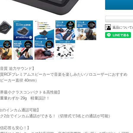
返品について
音質 迫力サウンド】
質RCFプレミアムスピーカーで音楽を楽しみたいソロユーザーにおすすめ
ピーカー直径 40mm）
界最小クラスコンパクト＆高性能】
重量わずか 29g 軽量設計！
台のインカム通話可能】
ク2台でインカム通話ができる！（切替式で3名との通話が可能）
信応答も安心！】