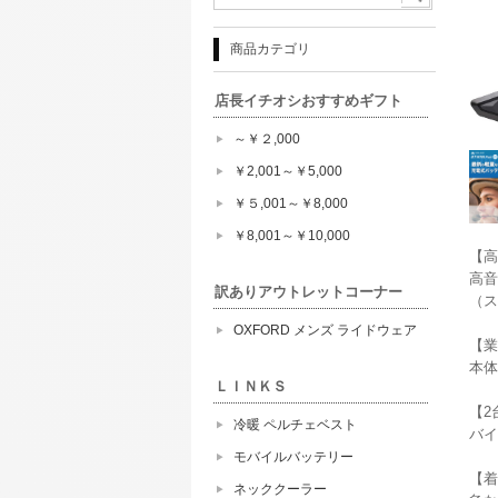
商品カテゴリ
店長イチオシおすすめギフト
～￥２,000
￥2,001～￥5,000
￥５,001～￥8,000
￥8,001～￥10,000
【高
高音
訳ありアウトレットコーナー
（ス
OXFORD メンズ ライドウェア
【業
本体
ＬＩＮＫＳ
【2
冷暖 ペルチェベスト
バイ
モバイルバッテリー
【着
ネッククーラー