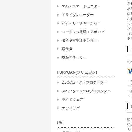
さ
マルチスマートモニター
あ
に
ドライブレコーダー
お
バッテリーチャージャー
し
だ
コードレス電動エアポンプ
（
※
タイヤ空気圧センサー
扇風機
衣類スチーマー
お
FURYGAN(フリュガン)
・
D3O®ゴーストプロテクター
・
・
スペクターD3O®プロテクター
・
ライドウェア
エアバッグ
銀
UA
発
カ