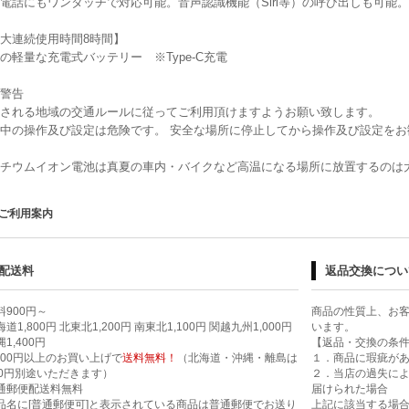
電話にもワンタッチで対応可能。音声認識機能（Siri等）の呼び出しも可能。
大連続使用時間8時間】
の軽量な充電式バッテリー ※Type-C充電
警告
される地域の交通ルールに従ってご利用頂けますようお願い致します。
中の操作及び設定は危険です。 安全な場所に停止してから操作及び設定をお
チウムイオン電池は真夏の車内・バイクなど高温になる場所に放置するのは
ご利用案内
配送料
返品交換につい
料900円～
商品の性質上、お
道1,800円 北東北1,200円 南東北1,100円 関越九州1,000円
います。
1,400円
【返品・交換の条
,000円以上のお買い上げで
送料無料！
（北海道・沖縄・離島は
１．商品に瑕疵が
00円別途いただきます）
２．当店の過失に
通郵便配送料無料
届けられた場合
品名に[普通郵便可]と表示されている商品は普通郵便でお送り
上記に該当する場合