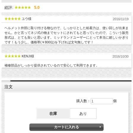
総評:
5.0
ユウ様
2016/11/19
ヘルメット外部に取り付ける物なので、しっかりとした粘着力は、使い回しが出来ま
せん。かと言ってネジ式の物までセットにされてもと思っていたので、こういう販売
形式は、とても良いと思います。ミッドランドユーザーにとって本当に嬉しいかぎり
です！もう少し、価格帯(￥800位)を下げれば文句無しです！
KENJI様
2016/10/30
補修部品がしっかり提供されているので安心して利用できます。
注文
購入数：
個
在庫
あり