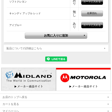
あ
で
ソフトクレヨン
り
ボタンが押しにくくなってしまいます。
最適なサイズ、形状、ボタンの配置をゼロから見直しました。
無
在庫切れ
キャンディ アップル レッド
ハイエンドモデルのT20と比べ、42％容積ダウンを実現しています。
し
スタイリッシュな印象を与える流線形のデザインは、風切り音の軽減の効果もあり
ます。
あ
アイブルー
り
返品についての詳細はこちら
お店のトップへ戻る
カートを見る
マイページへ