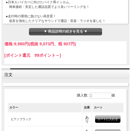
●日本人バイカーに向けたバイク用インカム。
簡単接続・安定した通話品質でより良いツーリングを！
●走行時の環境に負けない高音質！
低音を強化したクリアなサウンドで通話・音楽・ラジオを楽しむ！
●万全の国内サポートと、低価格の共存を実現！
▼ 商品説明の続きを見る ▼
バイク用インカムのエントリーモデルとしても最適！
価格:
9,980円
(税抜 9,073円、税 907円)
【簡単接続・安定した通話品質】
T10はあなたにもう繋がらないイライラは感じさせません。
世界標準のクアルコム社製Bluetoothチップセットを搭載。安定した接続環境を保ち
[ポイント還元 99ポイント～]
ます。
複数台のペアリングでも難しい操作は必要ありません。
出発前に駐車場で悪戦苦闘するあの時間とはおさらばです。
注文
【走行時の環境に負けない高音質】
最大400mの距離内で安定した音声品質で通話が可能です。
ツーリング中、安定したクリアサウンドでの通話をお楽しみください。
ユニバーサル接続(他機種との１対１の接続)にも対応しています。
購入数:
個
走行時には、風切り音、ロードノイズ、エンジン音など特有のノイズが発生しま
す。
ノイズの中でも通話や音楽が問題なく楽しめるよう、ノイズブロック＋キャンセリ
カラー
在庫
カート
ング機能、
低音域の強化という２つの対策に力を入れました。
あ
ピアノブラック
り
【流線形のシンプルデザイン】
バイク用インカムは大きすぎると邪魔になり、小さすぎるとグローブをつけた状態