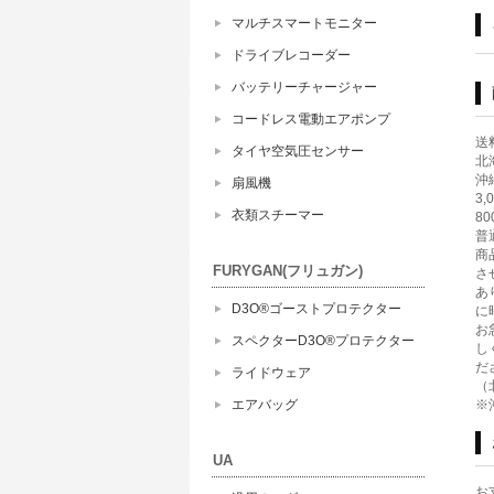
マルチスマートモニター
ドライブレコーダー
バッテリーチャージャー
コードレス電動エアポンプ
送
タイヤ空気圧センサー
北海
沖縄
扇風機
3
衣類スチーマー
8
普
商
FURYGAN(フリュガン)
さ
あ
D3O®ゴーストプロテクター
に
お
スペクターD3O®プロテクター
し
だ
ライドウェア
（
エアバッグ
※
UA
お