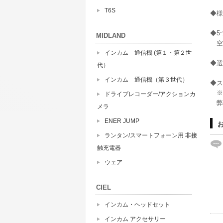
T6S
◆様
◆5
MIDLAND
空
インカム 通信機 (第１・第２世
◆選
代）
インカム 通信機（第３世代）
◆ス
※
ドライブレコーダー/アクションカ
弊
メラ
ENER JUMP
ランタン/スマートフォーン用 非接
触充電器
ウェア
CIEL
インカム・ヘッドセット
インカム アクセサリー