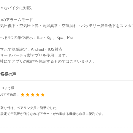
々なバイクに対応。
つのアラームモード
気圧低下・空気圧上昇・高温異常・空気漏れ・バッテリー残量低下をスマホ
べる4つの単位表示：Bar・Kgf、Kpa、Psi
マホで簡単設定：Android・IOS対応
サードパーティ製アプリを使用します。
社にてアプリの動作を保証するものではございません。
お客様の声
りょう様
おすすめ度：
取り付け、ペアリング共に簡単でした。
設定で空気圧が低くなればアラートが作動する機能も非常に便利です。