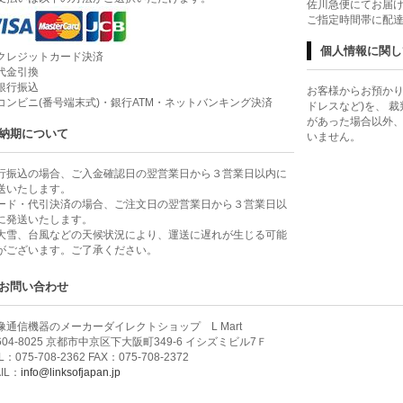
佐川急便にてお届
ご指定時間帯に配
個人情報に関し
クレジットカード決済
代金引換
銀行振込
お客様からお預かり
コンビニ(番号端末式)・銀行ATM・ネットバンキング決済
ドレスなど)を、 
があった場合以外
納期について
いません。
行振込の場合、ご入金確認日の翌営業日から３営業日以内に
送いたします。
ード・代引決済の場合、ご注文日の翌営業日から３営業日以
に発送いたします。
大雪、台風などの天候状況により、運送に遅れが生じる可能
がございます。ご了承ください。
お問い合わせ
像通信機器のメーカーダイレクトショップ L Mart
604-8025 京都市中京区下大阪町349-6 イシズミビル7Ｆ
L：075-708-2362 FAX：075-708-2372
IL：
info@linksofjapan.jp