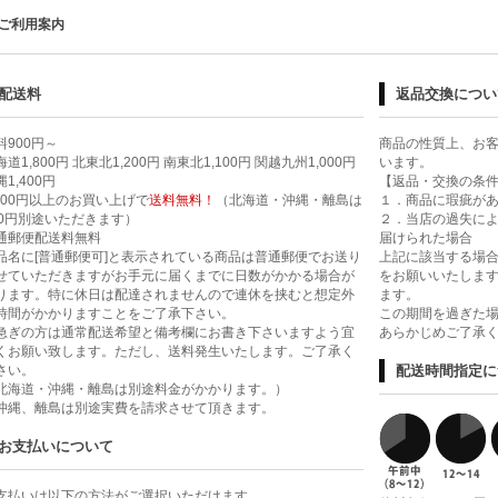
ご利用案内
配送料
返品交換につい
料900円～
商品の性質上、お
道1,800円 北東北1,200円 南東北1,100円 関越九州1,000円
います。
1,400円
【返品・交換の条
,000円以上のお買い上げで
送料無料！
（北海道・沖縄・離島は
１．商品に瑕疵が
00円別途いただきます）
２．当店の過失に
通郵便配送料無料
届けられた場合
品名に[普通郵便可]と表示されている商品は普通郵便でお送り
上記に該当する場合
せていただきますがお手元に届くまでに日数がかかる場合が
をお願いいたします
ります。特に休日は配達されませんので連休を挟むと想定外
ます。
時間がかかりますことをご了承下さい。
この期間を過ぎた
急ぎの方は通常配送希望と備考欄にお書き下さいますよう宜
あらかじめご了承
くお願い致します。ただし、送料発生いたします。ご了承く
さい。
配送時間指定に
北海道・沖縄・離島は別途料金がかかります。）
沖縄、離島は別途実費を請求させて頂きます。
お支払いについて
支払いは以下の方法がご選択いただけます。