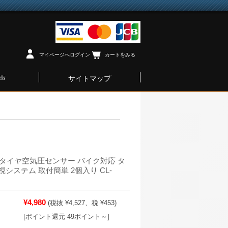
マイページへログイン
カートをみる
声
サイトマップ
ル) タイヤ空気圧センサー バイク対応 タ
システム 取付簡単 2個入り CL-
¥4,980
(税抜 ¥4,527、税 ¥453)
[ポイント還元 49ポイント～]