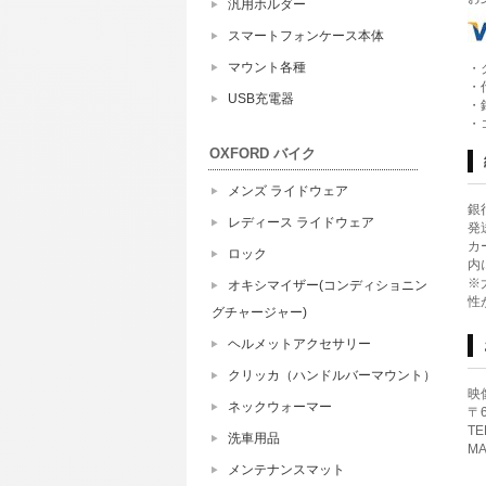
汎用ホルダー
スマートフォンケース本体
マウント各種
・
・
USB充電器
・
・
OXFORD バイク
メンズ ライドウェア
銀
レディース ライドウェア
発
カ
ロック
内
※
オキシマイザー(コンディショニン
性
グチャージャー)
ヘルメットアクセサリー
クリッカ（ハンドルバーマウント）
映
ネックウォーマー
〒
TE
洗車用品
MA
メンテナンスマット