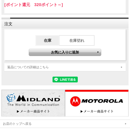
ユニバーサルインカム機能搭載。
[ポイント還元 320ポイント～]
※他社製インカムとの通話が可能です。
【スタミナバッテリー搭載】
メッシュ通信で最大連続12時間使用可能。
注文
Bluetooth通信で最大連続23時間使用可能。
※1対1のインカム通話時
在庫
在庫切れ
返品についての詳細はこちら
お店のトップへ戻る