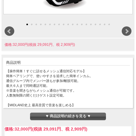
価格:32,000円(税抜 29,091円、税 2,909円)
商品説明
【操作簡単！すぐに話せるメッシュ通信対応モデル】
簡単ペアリングで、使いやすさを追求した簡単インカム。
通信グループ内でメンバー誰もが参加/離脱可能。
最大６人まで同時通話可能。
※音楽を聞きながらメッシュ通信が可能です。
人数無制限の聞くだけゲスト設定可能。
【MIDLAND史上 最高音質で音楽を楽しめる】
RCFプレミアムサウンドスピーカーでハイクオリティーな音質。
低音の音源から広域に忠実に再現する音響システム搭載。
▼ 商品説明の続きを見る ▼
【Bluetoothインカム通話可能】
価格:
32,000円
(税抜 29,091円、税 2,909円)
Bluetoothインカムと１対１のインカム通話が可能。
※MIDLAND、他社製インカムから合計２台を登録可能です。