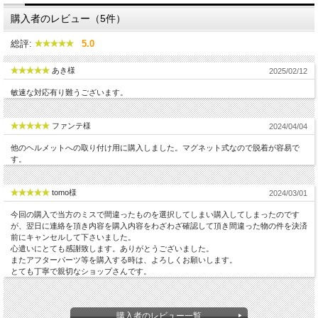
購入者のレビュー（5件）
総評:
5.0
あき様
2025/02/12
敏速な対応有り難うございます。
ファンテ様
2024/04/04
他のヘルメットへの取り付け用に購入しました。マグネット式なので脱着が容易で
す。
tomo様
2024/03/01
今回の購入で当方のミスで間違ったものを選択してしまい購入してしまったのです
が、翌日に連絡を頂き内容を購入内容をわざわざ確認して頂き間違った物の件を決済
前にキャンセルして下さいました。
心遣いにとても感謝致します。ありがとうございました。
またアフターパーツ等を購入する時は、よろしくお願いします。
とても丁寧で親切なショップさんです。
購入者のレビュー一覧