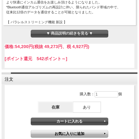
より快適にインカム通信をお楽しみ頂けるようになりました。
*Bluetooth通信アルゴリズムの再設計に伴い、限られたバンド帯域の中で、
従来比12倍のデータを通信することが可能となりました。
【 パラレルストリーミング機能 新設 】
インカム通話中、バックグランドで音楽やナビ等をお聴き頂けるようになりまし
た。
▼ 商品説明の続きを見る ▼
ワンランク上のモデルの機能を搭載しています。
*インターカムモードにてご利用頂けます。
価格:
54,200円
(税抜 49,273円、税 4,927円)
【 同時通話６人まで対応 】
６台までのグループ通話が可能になりました。
[ポイント還元 542ポイント～]
*ペアリング方法、通話開始方法は従来の設定方法と同様です。
【空間オーディオ対応】
お好みの音楽を最上級の音質で楽しめる。
注文
ヘルメット内で360°立体音響が響く、極上のサウンド。
※リチウムイオン電池は真夏の車内・バイクなど高温になる場所に放置するのは
購入数：
個
大変危険ですので絶対にお止めください。
在庫
あり