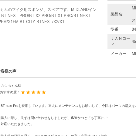
M
カムのマイク用スポンジ、スペアです。MIDLANDイン
製品名:
ー
BT NEXT PRO/BT X2 PRO/BT X1 PRO/BT NEXT-
ス
2FM/X1FM BT CITY BTNEXT/X2/X1
型番:
84
ＪＡＮコー
45
ド:
メーカー:
M
お客様の声
たけちゃん様
おすすめ度：
BT next Proを愛用しています。過去にメンテナンスをお願いして、今回はパーツの購入
購入に際し、先ずは問い合わせをしましたが、迅速かつとても丁寧にご
対応いただきました。