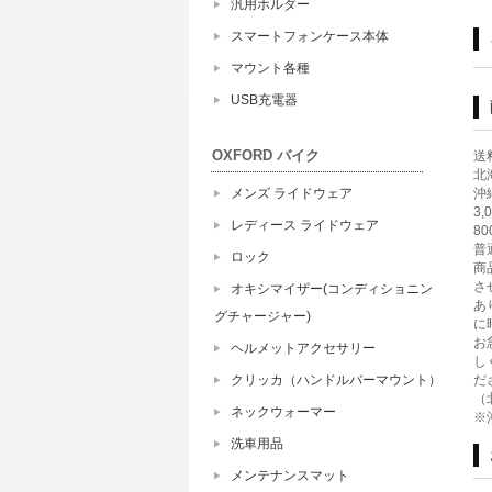
汎用ホルダー
スマートフォンケース本体
マウント各種
USB充電器
OXFORD バイク
送
北海
メンズ ライドウェア
沖縄
3
レディース ライドウェア
8
普
ロック
商
さ
オキシマイザー(コンディショニン
あ
グチャージャー)
に
お
ヘルメットアクセサリー
し
クリッカ（ハンドルバーマウント）
だ
（
ネックウォーマー
※
洗車用品
メンテナンスマット