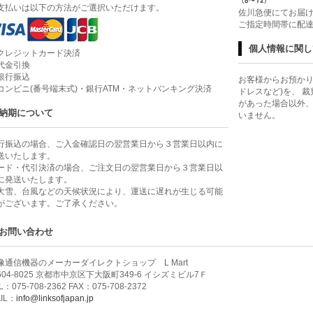
支払いは以下の方法がご選択いただけます。
佐川急便にてお届
ご指定時間帯に配
個人情報に関し
クレジットカード決済
代金引換
銀行振込
お客様からお預かり
コンビニ(番号端末式)・銀行ATM・ネットバンキング決済
ドレスなど)を、 
があった場合以外
納期について
いません。
行振込の場合、ご入金確認日の翌営業日から３営業日以内に
送いたします。
ード・代引決済の場合、ご注文日の翌営業日から３営業日以
に発送いたします。
大雪、台風などの天候状況により、運送に遅れが生じる可能
がございます。ご了承ください。
お問い合わせ
像通信機器のメーカーダイレクトショップ L Mart
604-8025 京都市中京区下大阪町349-6 イシズミビル7Ｆ
L：075-708-2362 FAX：075-708-2372
IL：
info@linksofjapan.jp