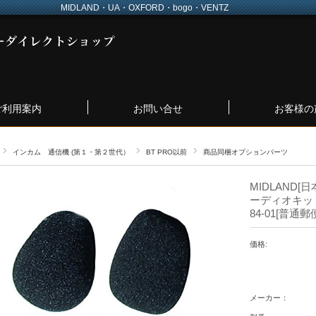
MIDLAND・UA・OXFORD・bogo・VENTZ
ご利用案内
お問い合せ
お客様の
インカム 通信機 (第１・第２世代）
BT PRO以前
商品同梱オプションパーツ
MIDLAND[
ーディオキッ
84-01[普通
価格:
メーカー：