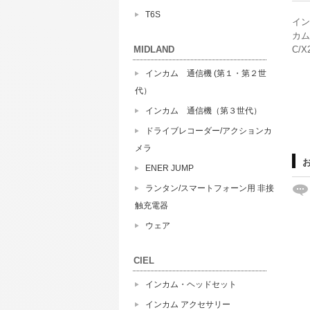
T6S
イン
カム 
MIDLAND
C/X
インカム 通信機 (第１・第２世
代）
インカム 通信機（第３世代）
ドライブレコーダー/アクションカ
メラ
ENER JUMP
ランタン/スマートフォーン用 非接
触充電器
ウェア
CIEL
インカム・ヘッドセット
インカム アクセサリー