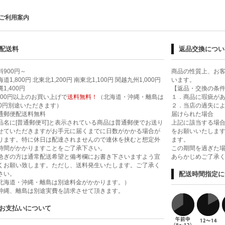
ご利用案内
配送料
返品交換につい
料900円～
商品の性質上、お
道1,800円 北東北1,200円 南東北1,100円 関越九州1,000円
います。
1,400円
【返品・交換の条
,000円以上のお買い上げで
送料無料！
（北海道・沖縄・離島は
１．商品に瑕疵が
00円別途いただきます）
２．当店の過失に
通郵便配送料無料
届けられた場合
品名に[普通郵便可]と表示されている商品は普通郵便でお送り
上記に該当する場合
せていただきますがお手元に届くまでに日数がかかる場合が
をお願いいたします
ります。特に休日は配達されませんので連休を挟むと想定外
ます。
時間がかかりますことをご了承下さい。
この期間を過ぎた
急ぎの方は通常配送希望と備考欄にお書き下さいますよう宜
あらかじめご了承
くお願い致します。ただし、送料発生いたします。ご了承く
さい。
配送時間指定に
北海道・沖縄・離島は別途料金がかかります。）
沖縄、離島は別途実費を請求させて頂きます。
お支払いについて