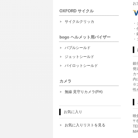
お
OXFORD サイクル
サイクルクリッカ
・
・
・
bogo ヘルメット用バイザー
・
バブルシールド
ジェットシールド
銀
パイロットシールド
発
カ
内
カメラ
※
性
無線 見守りカメラ(FH)
お気に入り
映
〒
お気に入りリストを見る
TE
MA