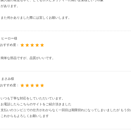
購入後の発送も早く、とてもホスピタリティーの高い企業様という印象
があります。
また何かありました際には宜しくお願いします。
ヒーロー様
おすすめ度：
簡単な部品ですが、品質がいいです。
まさみ様
おすすめ度：
いつも丁寧な対応をしていただいています。
お電話したらこちらのサイトをご紹介頂きました
支払いのコンビニでの仕方がわからなく一回目は期限切れになってしまいましたが もう分
これからもよろしくお願いします