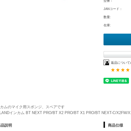
型番：
JANコード：
数量:
在庫:
返品について
カムのマイク用スポンジ、スペアです
LANDインカム BT NEXT PRO/BT X2 PRO/BT X1 PRO/BT NEXT-C/X2FM/X1
商品説明
商品仕様