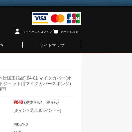
マイページへログイン
カートをみる
声
サイトマップ
日本仕様正規品] 84-01 マイクカバー(オ
トジェット用マイクカバースポンジ)
郵便可
¥840
(税抜 ¥764、税 ¥76)
[ポイント還元 8ポイント～]
MIDLAND