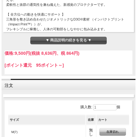
柔軟性と抜群の通気性を兼ね備えた、新感覚のプロテクターです。
【 全方位への動きを快適にサポート 】
三角形を敷き詰め合わせたジオメトリックなD3O®素材 （インパクトプリント
（Impact Print™））が、
フレキシブルに稼働し、人体の可動部をしなやかに包み込みます。
体のあらゆるラインにフィットし、これまでにない新感覚の柔軟性を実現します。
▼ 商品説明の続きを見る ▼
【 快適なライディングをサポートする抜群の通気性 】
独自のベンチレーション構造とメッシュ生地の融合により、 抜群の通気性を誇り
価格:
9,500円
(税抜 8,636円、税 864円)
ます。
【 つけていることを忘れるほどの軽量・コンパクト設計 】
[ポイント還元 95ポイント～]
ウエアの外側からも目立ちにくい コンパクト設計です。
【 CE 規格 prEN 1621 レベル 1をクリア 】
CE 規格に準拠します。[EN 1621-2]
注文
ライダーの背中を適切に護ります。
【特許取得済みのD3O®知的衝撃吸収素材を採用】
D3O®は『知的衝撃吸収材』と呼ばれる、モレキュール（分子）
購入数:
個
テクノロジーを駆使した特殊素材で、高い衝撃耐性と運動性に 定評があります。
普段はしなやかに柔らかく、衝撃時には分子結合により エネルギーを吸収、人体
を安全に護り、
サイズ
在庫
カート
衝撃エネルギーを最大限に分散します。
無
在庫切れ
M(7)
し