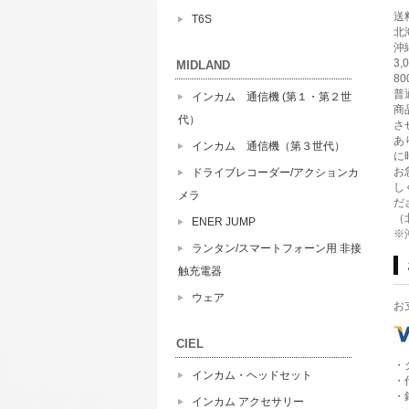
送
T6S
北海
沖縄
3
MIDLAND
8
普
インカム 通信機 (第１・第２世
商
代）
さ
あ
インカム 通信機（第３世代）
に
お
ドライブレコーダー/アクションカ
し
メラ
だ
（
ENER JUMP
※
ランタン/スマートフォーン用 非接
触充電器
ウェア
お
CIEL
・
インカム・ヘッドセット
・
・
インカム アクセサリー