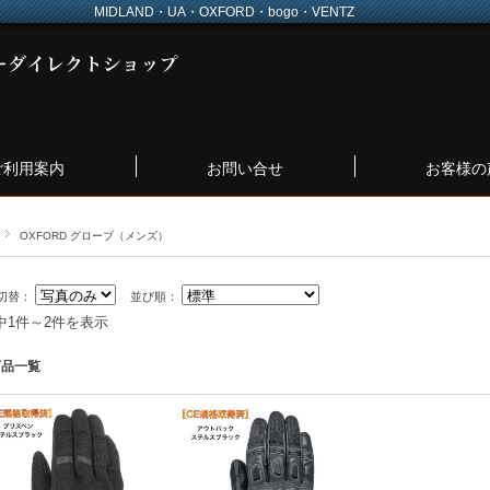
MIDLAND・UA・OXFORD・bogo・VENTZ
ご利用案内
お問い合せ
お客様の
OXFORD グローブ（メンズ）
切替：
並び順：
中1件～2件を表示
商品一覧