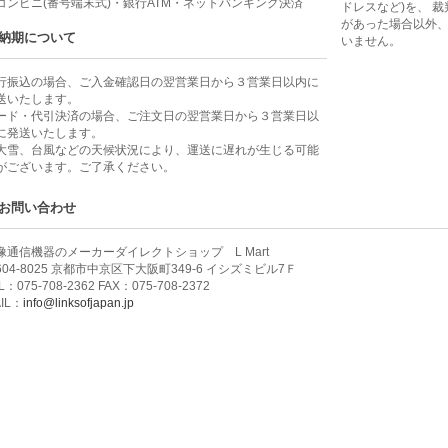
コンビニ(番号端末式)・銀行ATM・ネットバンキング決済
ドレスなど)を、 
があった場合以外
納期について
いません。
行振込の場合、ご入金確認日の翌営業日から３営業日以内に
送いたします。
ード・代引決済の場合、ご注文日の翌営業日から３営業日以
に発送いたします。
大雪、台風などの天候状況により、運送に遅れが生じる可能
がございます。ご了承ください。
お問い合わせ
像通信機器のメーカーダイレクトショップ L Mart
604-8025 京都市中京区下大阪町349-6 イシズミビル7Ｆ
L：075-708-2362 FAX：075-708-2372
IL：
info@linksofjapan.jp