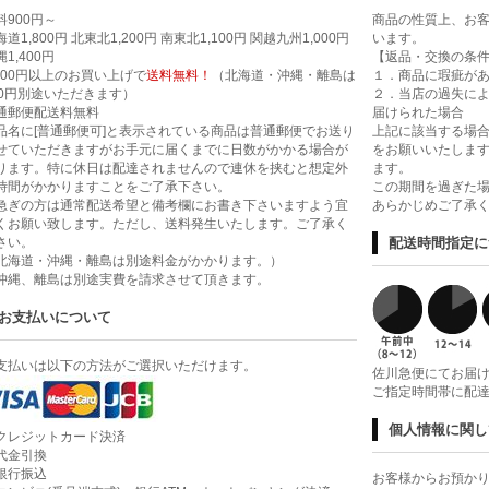
料900円～
商品の性質上、お
道1,800円 北東北1,200円 南東北1,100円 関越九州1,000円
います。
1,400円
【返品・交換の条
,000円以上のお買い上げで
送料無料！
（北海道・沖縄・離島は
１．商品に瑕疵が
00円別途いただきます）
２．当店の過失に
通郵便配送料無料
届けられた場合
品名に[普通郵便可]と表示されている商品は普通郵便でお送り
上記に該当する場合
せていただきますがお手元に届くまでに日数がかかる場合が
をお願いいたします
ります。特に休日は配達されませんので連休を挟むと想定外
ます。
時間がかかりますことをご了承下さい。
この期間を過ぎた
急ぎの方は通常配送希望と備考欄にお書き下さいますよう宜
あらかじめご了承
くお願い致します。ただし、送料発生いたします。ご了承く
さい。
配送時間指定に
北海道・沖縄・離島は別途料金がかかります。）
沖縄、離島は別途実費を請求させて頂きます。
お支払いについて
支払いは以下の方法がご選択いただけます。
佐川急便にてお届
ご指定時間帯に配
個人情報に関し
クレジットカード決済
代金引換
銀行振込
お客様からお預かり