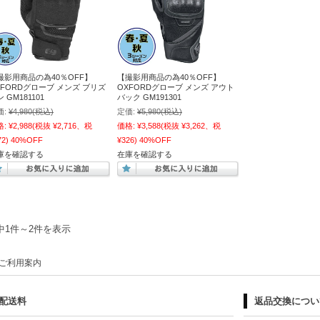
撮影用商品の為40％OFF】
【撮影用商品の為40％OFF】
XFORDグローブ メンズ ブリズ
OXFORDグローブ メンズ アウト
 GM181101
バック GM191301
価:
¥4,980
(税込)
定価:
¥5,980
(税込)
格:
¥2,988
(税抜 ¥2,716、税
価格:
¥3,588
(税抜 ¥3,262、税
72)
40%OFF
¥326)
40%OFF
庫を確認する
在庫を確認する
中1件～2件を表示
ご利用案内
配送料
返品交換につい