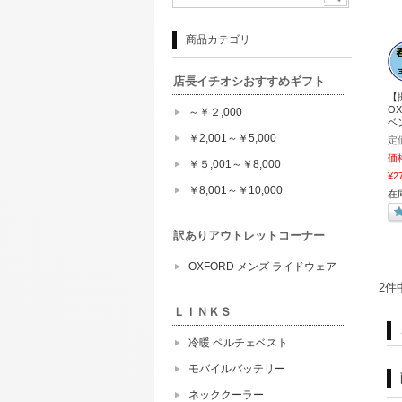
商品カテゴリ
店長イチオシおすすめギフト
【
O
～￥２,000
ベン
￥2,001～￥5,000
定
価
￥５,001～￥8,000
¥2
￥8,001～￥10,000
在
訳ありアウトレットコーナー
OXFORD メンズ ライドウェア
2件
ＬＩＮＫＳ
冷暖 ペルチェベスト
モバイルバッテリー
ネッククーラー