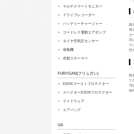
・
マルチスマートモニター
ドライブレコーダー
バッテリーチャージャー
銀
発
コードレス電動エアポンプ
カ
内
タイヤ空気圧センサー
※
扇風機
性
衣類スチーマー
FURYGAN(フリュガン)
映
〒
D3O®ゴーストプロテクター
TE
MA
スペクターD3O®プロテクター
ライドウェア
エアバッグ
UA